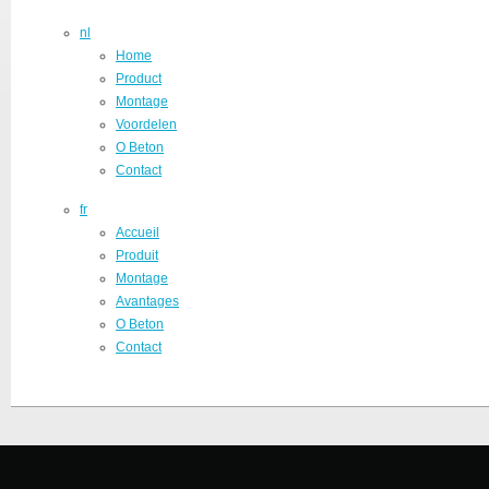
nl
Home
Product
Montage
Voordelen
O Beton
Contact
fr
Accueil
Produit
Montage
Avantages
O Beton
Contact